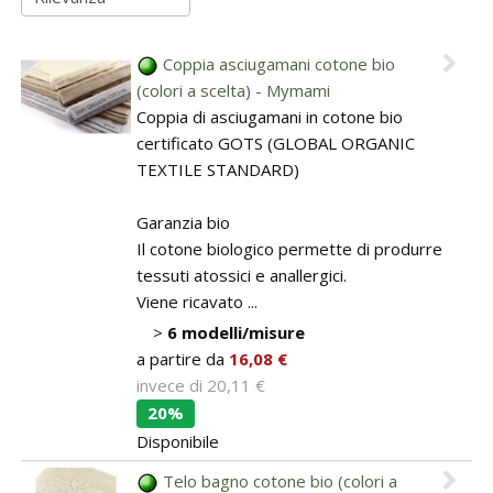
Armadi
Guide: Letti e Divani in legno
I materiali dei materassi in lattice
PICCOLI SPAZI
Separé e Shoji
ZONA GIORNO
Coppia asciugamani cotone bio
Camera da letto piccola
(colori a scelta) - Mymami
Divani letto in legno
Stampe Giapponesi
Coppia di asciugamani in cotone bio
Camera da letto su soppalco o mansarda
certificato GOTS (GLOBAL ORGANIC
Poltrone letto in legno
Kit Tatami + Futon
TEXTILE STANDARD)
DISCIPLINE OLISTICHE
SU MISURA
Panche in legno
Garanzia bio
Area meditazione e relax
Porte scorrevoli
Il cotone biologico permette di produrre
Vetrine in legno
tessuti atossici e anallergici.
SERVIZI
Viene ricavato ...
Tavoli
>
6 modelli/misure
Interior color design & feng shui
a partire da
16,08 €
ARREDO SU MISURA
invece di
20,11 €
Armadi e mobiletti
20%
Disponibile
Pavimentazione tatami
Telo bagno cotone bio (colori a