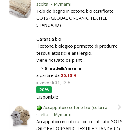
scelta) - Mymami
Pareti attrezzate
Telo da bagno in cotone bio certificato
GOTS (GLOBAL ORGANIC TEXTILE
Cucine
STANDARD)
Materassi ad hoc
Garanzia bio
Il cotone biologico permette di produrre
DISCIPLINE
tessuti atossici e anallergici.
Viene ricavato da piant...
Scuole / Operatori Shiatsu
>
6 modelli/misure
a partire da
25,13 €
App Shiatsu e agopuntura
invece di
31,42 €
20%
Yoga
Disponibile
OUTLET
Accappatoio cotone bio (colori a
scelta) - Mymami
Outlet
Accappatoio in cotone bio certificato GOTS
(GLOBAL ORGANIC TEXTILE STANDARD)