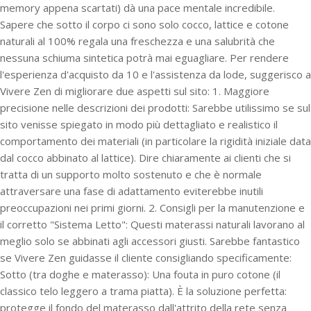
memory appena scartati) dà una pace mentale incredibile.
Sapere che sotto il corpo ci sono solo cocco, lattice e cotone
naturali al 100% regala una freschezza e una salubrità che
nessuna schiuma sintetica potrà mai eguagliare. Per rendere
l'esperienza d'acquisto da 10 e l'assistenza da lode, suggerisco a
Vivere Zen di migliorare due aspetti sul sito: 1. Maggiore
precisione nelle descrizioni dei prodotti: Sarebbe utilissimo se sul
sito venisse spiegato in modo più dettagliato e realistico il
comportamento dei materiali (in particolare la rigidità iniziale data
dal cocco abbinato al lattice). Dire chiaramente ai clienti che si
tratta di un supporto molto sostenuto e che è normale
attraversare una fase di adattamento eviterebbe inutili
preoccupazioni nei primi giorni. 2. Consigli per la manutenzione e
il corretto "Sistema Letto": Questi materassi naturali lavorano al
meglio solo se abbinati agli accessori giusti. Sarebbe fantastico
se Vivere Zen guidasse il cliente consigliando specificamente:
Sotto (tra doghe e materasso): Una fouta in puro cotone (il
classico telo leggero a trama piatta). È la soluzione perfetta:
protegge il fondo del materasso dall'attrito della rete senza