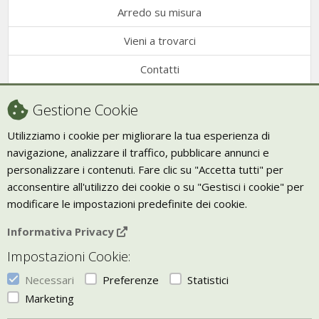
Arredo su misura
Vieni a trovarci
Contatti
Condizioni di vendita
Gestione Cookie
Recesso
Utilizziamo i cookie per migliorare la tua esperienza di
navigazione, analizzare il traffico, pubblicare annunci e
Trasporto
personalizzare i contenuti. Fare clic su "Accetta tutti" per
Giornale Bio
acconsentire all'utilizzo dei cookie o su "Gestisci i cookie" per
modificare le impostazioni predefinite dei cookie.
VIVERE ZEN
Informativa Privacy
Bio Arredamento
Impostazioni Cookie:
Vivere Zen è un marchio di Uketis srls
p.iva IT06473130828
Necessari
Preferenze
Statistici
Vieni a trovarci a
Torino
Marketing