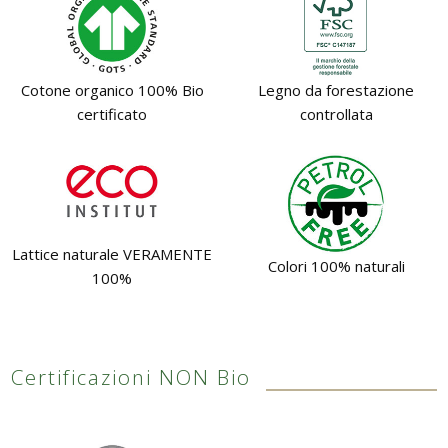
Pareti attrezzate
Cucine
Cotone organico 100% Bio
Legno da forestazione
certificato
controllata
Materassi ad hoc
DISCIPLINE
Scuole / Operatori Shiatsu
Lattice naturale VERAMENTE
App Shiatsu e agopuntura
Colori 100% naturali
100%
Yoga
OUTLET
Certificazioni NON Bio
Outlet