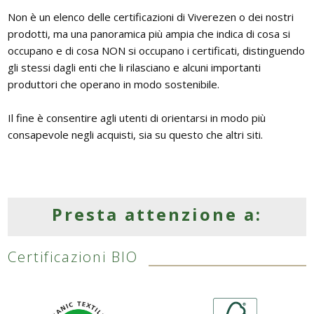
BAGNO
Armadi
Non è un elenco delle certificazioni di Viverezen o dei nostri
Guide: Letti e Divani in legno
I materiali dei materassi in lattice
PICCOLI SPAZI
Separé e Shoji
Asciugamani e accappatoi
prodotti, ma una panoramica più ampia che indica di cosa si
ZONA GIORNO
occupano e di cosa NON si occupano i certificati, distinguendo
Camera da letto piccola
Divani letto in legno
Stampe Giapponesi
gli stessi dagli enti che li rilasciano e alcuni importanti
produttori che operano in modo sostenibile.
Camera da letto su soppalco o mansarda
Poltrone letto in legno
Kit Tatami + Futon
DISCIPLINE OLISTICHE
Il fine è consentire agli utenti di orientarsi in modo più
SU MISURA
consapevole negli acquisti, sia su questo che altri siti.
Panche in legno
Area meditazione e relax
Porte scorrevoli
Vetrine in legno
SERVIZI
Tavoli
Presta attenzione a:
Interior color design & feng shui
ARREDO SU MISURA
Certificazioni BIO
Armadi e mobiletti
Pavimentazione tatami