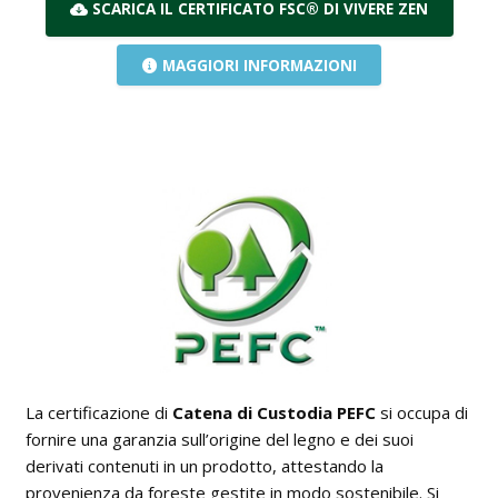
SCARICA IL CERTIFICATO FSC® DI VIVERE ZEN
Pareti attrezzate
MAGGIORI INFORMAZIONI
Cucine
Materassi ad hoc
DISCIPLINE
Scuole / Operatori Shiatsu
App Shiatsu e agopuntura
Yoga
OUTLET
La certificazione di
Catena di Custodia PEFC
si occupa di
Outlet
fornire una garanzia sull’origine del legno e dei suoi
derivati contenuti in un prodotto, attestando la
provenienza da foreste gestite in modo sostenibile. Si