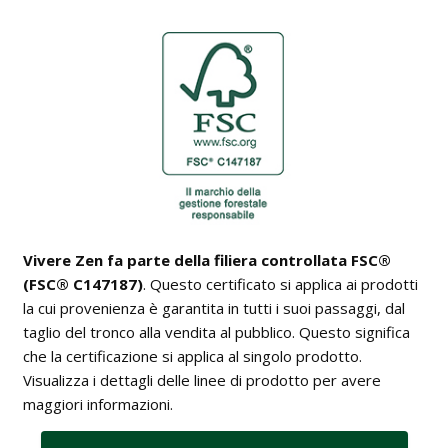
BAGNO
Armadi
Guide: Letti e Divani in legno
I materiali dei materassi in lattice
PICCOLI SPAZI
Separé e Shoji
Asciugamani e accappatoi
ZONA GIORNO
Camera da letto piccola
Divani letto in legno
Stampe Giapponesi
Camera da letto su soppalco o mansarda
Poltrone letto in legno
Kit Tatami + Futon
DISCIPLINE OLISTICHE
SU MISURA
Panche in legno
Area meditazione e relax
Porte scorrevoli
Vetrine in legno
Vivere Zen fa parte della filiera controllata FSC®
SERVIZI
(FSC® C147187)
. Questo certificato si applica ai prodotti
Tavoli
Interior color design & feng shui
la cui provenienza è garantita in tutti i suoi passaggi, dal
taglio del tronco alla vendita al pubblico. Questo significa
ARREDO SU MISURA
che la certificazione si applica al singolo prodotto.
Armadi e mobiletti
Visualizza i dettagli delle linee di prodotto per avere
maggiori informazioni.
Pavimentazione tatami