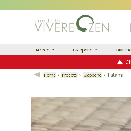
Promo Estive! 
Arredo
Giappone
Bianch
Chi
Tatami
>
>
>
Home
Prodotti
Giappone