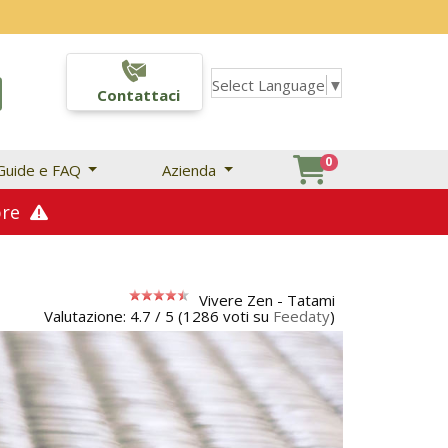
Select Language
▼
Contattaci
0
Guide e FAQ
Azienda
mbre
Vivere Zen -
Tatami
Valutazione:
4.7
/
5
(
1286
voti su
Feedaty
)