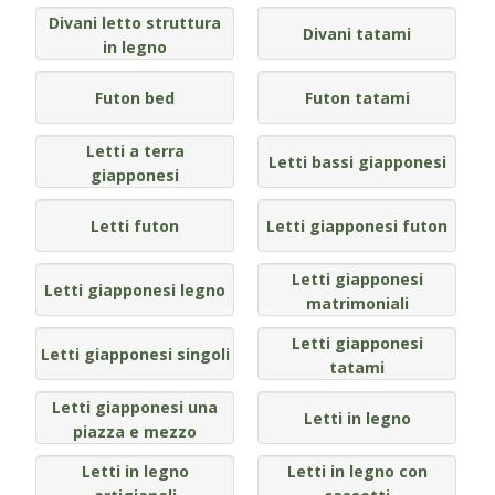
BAGNO
Armadi
Divani letto struttura
Guide: Letti e Divani in legno
I materiali dei materassi in lattice
Divani tatami
PICCOLI SPAZI
Separé e Shoji
Asciugamani e accappatoi
in legno
ZONA GIORNO
Camera da letto piccola
Futon bed
Futon tatami
Divani letto in legno
Stampe Giapponesi
Camera da letto su soppalco o mansarda
Letti a terra
Poltrone letto in legno
Kit Tatami + Futon
Letti bassi giapponesi
giapponesi
DISCIPLINE OLISTICHE
SU MISURA
Panche in legno
Letti futon
Letti giapponesi futon
Area meditazione e relax
Porte scorrevoli
Vetrine in legno
Letti giapponesi
Letti giapponesi legno
SERVIZI
matrimoniali
Tavoli
Interior color design & feng shui
Letti giapponesi
Letti giapponesi singoli
tatami
ARREDO SU MISURA
Letti giapponesi una
Armadi e mobiletti
Letti in legno
piazza e mezzo
Pavimentazione tatami
Letti in legno
Letti in legno con