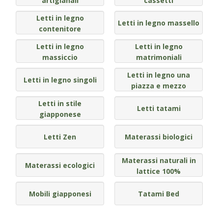
artigianali
cassetti
Pareti attrezzate
Letti in legno
Letti in legno massello
contenitore
Cucine
Letti in legno
Letti in legno
massiccio
matrimoniali
Materassi ad hoc
Letti in legno una
Letti in legno singoli
DISCIPLINE
piazza e mezzo
Scuole / Operatori Shiatsu
Letti in stile
Letti tatami
giapponese
App Shiatsu e agopuntura
Letti Zen
Materassi biologici
Yoga
Materassi naturali in
Materassi ecologici
lattice 100%
OUTLET
Outlet
Mobili giapponesi
Tatami Bed