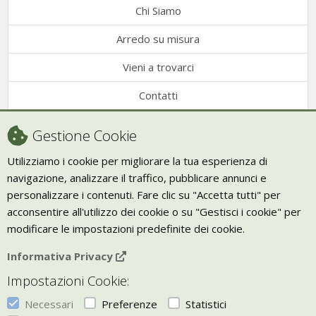
Chi Siamo
Arredo su misura
Vieni a trovarci
Contatti
Condizioni di vendita
Gestione Cookie
Recesso
Utilizziamo i cookie per migliorare la tua esperienza di
navigazione, analizzare il traffico, pubblicare annunci e
Trasporto
personalizzare i contenuti. Fare clic su "Accetta tutti" per
Giornale Bio
acconsentire all'utilizzo dei cookie o su "Gestisci i cookie" per
modificare le impostazioni predefinite dei cookie.
VIVERE ZEN
Informativa Privacy
Bio Arredamento
Impostazioni Cookie:
Vivere Zen è un marchio di Uketis srls
p.iva IT06473130828
Necessari
Preferenze
Statistici
Vieni a trovarci a
Torino