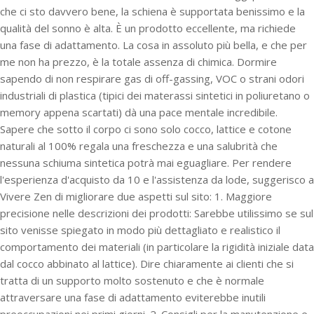
che ci sto davvero bene, la schiena è supportata benissimo e la
qualità del sonno è alta. È un prodotto eccellente, ma richiede
una fase di adattamento. La cosa in assoluto più bella, e che per
me non ha prezzo, è la totale assenza di chimica. Dormire
sapendo di non respirare gas di off-gassing, VOC o strani odori
industriali di plastica (tipici dei materassi sintetici in poliuretano o
memory appena scartati) dà una pace mentale incredibile.
Sapere che sotto il corpo ci sono solo cocco, lattice e cotone
naturali al 100% regala una freschezza e una salubrità che
nessuna schiuma sintetica potrà mai eguagliare. Per rendere
l'esperienza d'acquisto da 10 e l'assistenza da lode, suggerisco a
Vivere Zen di migliorare due aspetti sul sito: 1. Maggiore
precisione nelle descrizioni dei prodotti: Sarebbe utilissimo se sul
sito venisse spiegato in modo più dettagliato e realistico il
comportamento dei materiali (in particolare la rigidità iniziale data
dal cocco abbinato al lattice). Dire chiaramente ai clienti che si
tratta di un supporto molto sostenuto e che è normale
attraversare una fase di adattamento eviterebbe inutili
preoccupazioni nei primi giorni. 2. Consigli per la manutenzione e