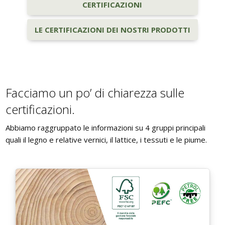
BAGNO
CERTIFICAZIONI
Armadi
Guide: Letti e Divani in legno
I materiali dei materassi in lattice
PICCOLI SPAZI
Separé e Shoji
Asciugamani e accappatoi
ZONA GIORNO
LE CERTIFICAZIONI DEI NOSTRI PRODOTTI
Camera da letto piccola
Divani letto in legno
Stampe Giapponesi
Camera da letto su soppalco o mansarda
Poltrone letto in legno
Kit Tatami + Futon
DISCIPLINE OLISTICHE
Facciamo un po’ di chiarezza sulle
SU MISURA
Panche in legno
Area meditazione e relax
certificazioni.
Porte scorrevoli
Vetrine in legno
Abbiamo raggruppato le informazioni su 4 gruppi principali
SERVIZI
quali il legno e relative vernici, il lattice, i tessuti e le piume.
Tavoli
Interior color design & feng shui
ARREDO SU MISURA
Armadi e mobiletti
Pavimentazione tatami