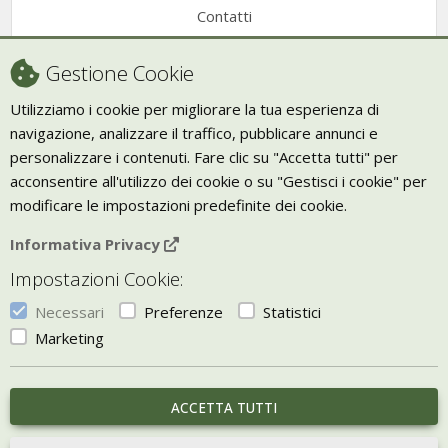
Contatti
Condizioni di vendita
Gestione Cookie
Recesso
Utilizziamo i cookie per migliorare la tua esperienza di
navigazione, analizzare il traffico, pubblicare annunci e
Trasporto
personalizzare i contenuti. Fare clic su "Accetta tutti" per
Giornale Bio
acconsentire all'utilizzo dei cookie o su "Gestisci i cookie" per
modificare le impostazioni predefinite dei cookie.
VIVERE ZEN
Informativa Privacy
Bio Arredamento
Impostazioni Cookie:
Vivere Zen è un marchio di Uketis srls
p.iva IT06473130828
Necessari
Preferenze
Statistici
Vieni a trovarci a
Torino
Marketing
Gestisci i Cookie
ACCETTA TUTTI
portale sviluppato con
Bill e-commerce