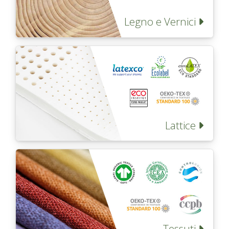
Pareti attrezzate
Legno e Vernici
Cucine
Materassi ad hoc
DISCIPLINE
Scuole / Operatori Shiatsu
Lattice
App Shiatsu e agopuntura
Yoga
OUTLET
Outlet
Tessuti