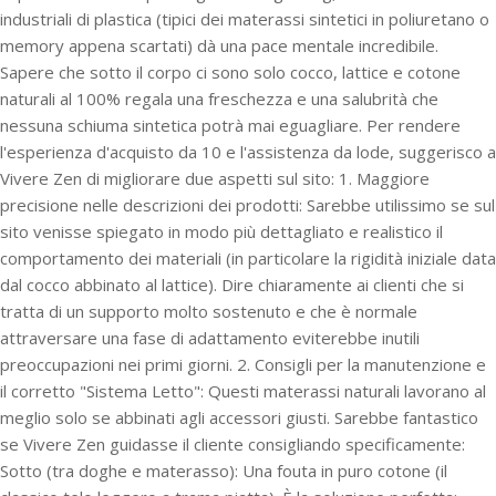
industriali di plastica (tipici dei materassi sintetici in poliuretano o
memory appena scartati) dà una pace mentale incredibile.
Sapere che sotto il corpo ci sono solo cocco, lattice e cotone
naturali al 100% regala una freschezza e una salubrità che
nessuna schiuma sintetica potrà mai eguagliare. Per rendere
l'esperienza d'acquisto da 10 e l'assistenza da lode, suggerisco a
Vivere Zen di migliorare due aspetti sul sito: 1. Maggiore
precisione nelle descrizioni dei prodotti: Sarebbe utilissimo se sul
sito venisse spiegato in modo più dettagliato e realistico il
comportamento dei materiali (in particolare la rigidità iniziale data
dal cocco abbinato al lattice). Dire chiaramente ai clienti che si
tratta di un supporto molto sostenuto e che è normale
attraversare una fase di adattamento eviterebbe inutili
preoccupazioni nei primi giorni. 2. Consigli per la manutenzione e
il corretto "Sistema Letto": Questi materassi naturali lavorano al
meglio solo se abbinati agli accessori giusti. Sarebbe fantastico
se Vivere Zen guidasse il cliente consigliando specificamente:
Sotto (tra doghe e materasso): Una fouta in puro cotone (il