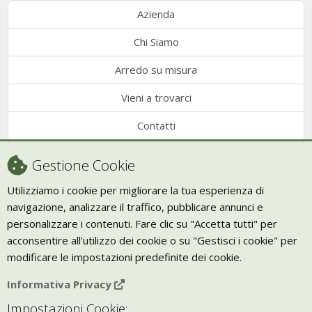
Azienda
Chi Siamo
Arredo su misura
Vieni a trovarci
Contatti
Condizioni di vendita
Gestione Cookie
Recesso
Utilizziamo i cookie per migliorare la tua esperienza di
navigazione, analizzare il traffico, pubblicare annunci e
Trasporto
personalizzare i contenuti. Fare clic su "Accetta tutti" per
Giornale Bio
acconsentire all'utilizzo dei cookie o su "Gestisci i cookie" per
modificare le impostazioni predefinite dei cookie.
VIVERE ZEN
Informativa Privacy
Bio Arredamento
Impostazioni Cookie:
Vivere Zen è un marchio di Uketis srls