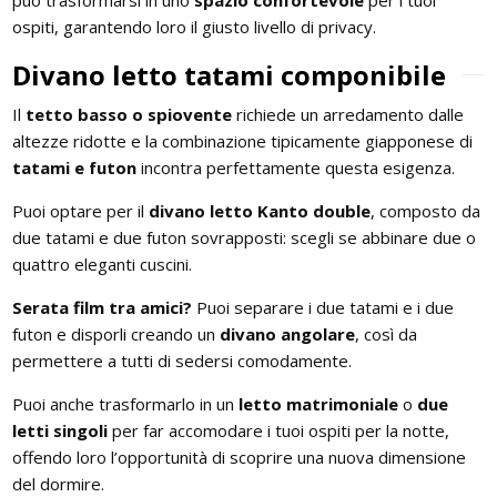
BAGNO
Armadi
ospiti, garantendo loro il giusto livello di privacy.
Guide: Letti e Divani in legno
I materiali dei materassi in lattice
PICCOLI SPAZI
Separé e Shoji
Asciugamani e accappatoi
ZONA GIORNO
Divano letto tatami componibile
Camera da letto piccola
Divani letto in legno
Stampe Giapponesi
Il
tetto basso o spiovente
richiede un arredamento dalle
Camera da letto su soppalco o mansarda
altezze ridotte e la combinazione tipicamente giapponese di
Poltrone letto in legno
Kit Tatami + Futon
tatami e futon
incontra perfettamente questa esigenza.
DISCIPLINE OLISTICHE
SU MISURA
Puoi optare per il
divano letto Kanto double
, composto da
Panche in legno
Area meditazione e relax
due tatami e due futon sovrapposti: scegli se abbinare due o
Porte scorrevoli
quattro eleganti cuscini.
Vetrine in legno
SERVIZI
Serata film tra amici?
Puoi separare i due tatami e i due
Tavoli
futon e disporli creando un
divano angolare
, così da
Interior color design & feng shui
permettere a tutti di sedersi comodamente.
ARREDO SU MISURA
Puoi anche trasformarlo in un
letto matrimoniale
o
due
Armadi e mobiletti
letti singoli
per far accomodare i tuoi ospiti per la notte,
offendo loro l’opportunità di scoprire una nuova dimensione
Pavimentazione tatami
del dormire.