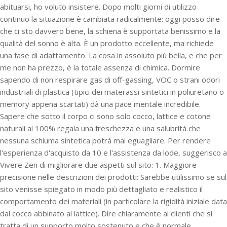
abituarsi, ho voluto insistere. Dopo molti giorni di utilizzo
continuo la situazione è cambiata radicalmente: oggi posso dire
che ci sto davvero bene, la schiena è supportata benissimo e la
qualità del sonno è alta. È un prodotto eccellente, ma richiede
una fase di adattamento. La cosa in assoluto più bella, e che per
me non ha prezzo, è la totale assenza di chimica. Dormire
sapendo di non respirare gas di off-gassing, VOC o strani odori
industriali di plastica (tipici dei materassi sintetici in poliuretano o
memory appena scartati) dà una pace mentale incredibile.
Sapere che sotto il corpo ci sono solo cocco, lattice e cotone
naturali al 100% regala una freschezza e una salubrità che
nessuna schiuma sintetica potrà mai eguagliare. Per rendere
l'esperienza d'acquisto da 10 e l'assistenza da lode, suggerisco a
Vivere Zen di migliorare due aspetti sul sito: 1. Maggiore
precisione nelle descrizioni dei prodotti: Sarebbe utilissimo se sul
sito venisse spiegato in modo più dettagliato e realistico il
comportamento dei materiali (in particolare la rigidità iniziale data
dal cocco abbinato al lattice). Dire chiaramente ai clienti che si
tratta di un supporto molto sostenuto e che è normale