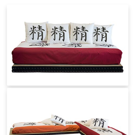
Pareti attrezzate
Cucine
Materassi ad hoc
DISCIPLINE
Scuole / Operatori Shiatsu
App Shiatsu e agopuntura
Yoga
OUTLET
Outlet