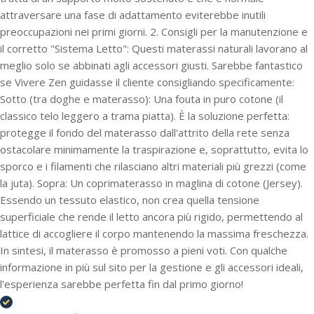
attraversare una fase di adattamento eviterebbe inutili
preoccupazioni nei primi giorni. 2. Consigli per la manutenzione e
il corretto "Sistema Letto": Questi materassi naturali lavorano al
meglio solo se abbinati agli accessori giusti. Sarebbe fantastico
se Vivere Zen guidasse il cliente consigliando specificamente:
Sotto (tra doghe e materasso): Una fouta in puro cotone (il
classico telo leggero a trama piatta). È la soluzione perfetta:
protegge il fondo del materasso dall'attrito della rete senza
ostacolare minimamente la traspirazione e, soprattutto, evita lo
sporco e i filamenti che rilasciano altri materiali più grezzi (come
la juta). Sopra: Un coprimaterasso in maglina di cotone (Jersey).
Essendo un tessuto elastico, non crea quella tensione
superficiale che rende il letto ancora più rigido, permettendo al
lattice di accogliere il corpo mantenendo la massima freschezza.
In sintesi, il materasso è promosso a pieni voti. Con qualche
informazione in più sul sito per la gestione e gli accessori ideali,
l'esperienza sarebbe perfetta fin dal primo giorno!